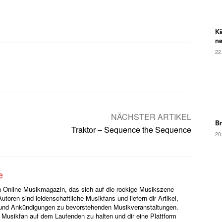
Kä
ne
22
WhatsApp
Email
Telegram
NÄCHSTER ARTIKEL
Br
Traktor – Sequence the Sequence
20
e
n Online-Musikmagazin, das sich auf die rockige Musikszene
Autoren sind leidenschaftliche Musikfans und liefern dir Artikel,
 und Ankündigungen zu bevorstehenden Musikveranstaltungen.
ls Musikfan auf dem Laufenden zu halten und dir eine Plattform