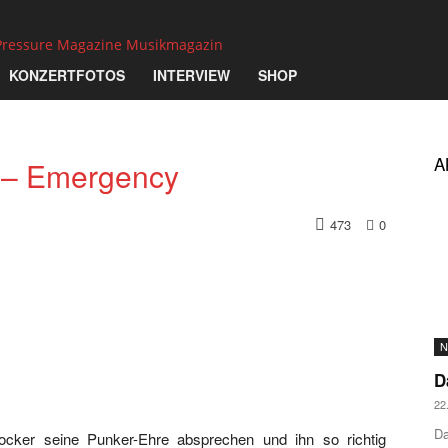
Pressure Magazine Musikmagazin
KONZERTFOTOS
INTERVIEW
SHOP
A
s – Emergency
473
0
N
D
22
Da
cker seine Punker-Ehre absprechen und ihn so richtig