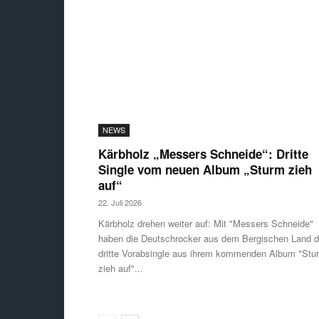
NEWS
Kärbholz „Messers Schneide“: Dritte
Single vom neuen Album „Sturm zieh
auf“
22. Juli 2026
Kärbholz drehen weiter auf: Mit "Messers Schneide"
haben die Deutschrocker aus dem Bergischen Land d
dritte Vorabsingle aus ihrem kommenden Album "Stu
zieh auf"...