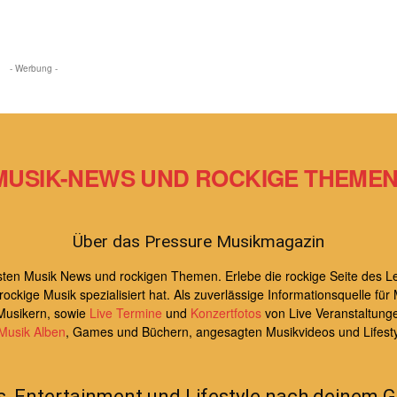
- Werbung -
MUSIK-NEWS UND ROCKIGE THEMEN 
Über das Pressure Musikmagazin
uesten Musik News und rockigen Themen. Erlebe die rockige Seite de
kige Musik spezialisiert hat. Als zuverlässige Informationsquelle für 
Musikern, sowie
Live Termine
und
Konzertfotos
von Live Veranstaltung
Musik Alben
, Games und Büchern, angesagten Musikvideos und Lifest
s, Entertainment und Lifestyle nach deinem 