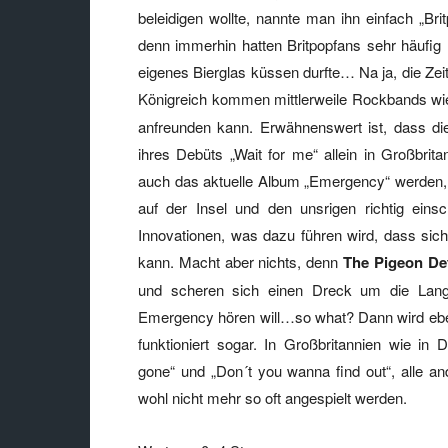
beleidigen wollte, nannte man ihn einfach „Br
denn immerhin hatten Britpopfans sehr häufig
eigenes Bierglas küssen durfte… Na ja, die Zei
Königreich kommen mittlerweile Rockbands w
anfreunden kann. Erwähnenswert ist, dass d
ihres Debüts „Wait for me“ allein in Großbrit
auch das aktuelle Album „Emergency“ werden
auf der Insel und den unsrigen richtig eins
Innovationen, was dazu führen wird, dass sic
kann. Macht aber nichts, denn
The Pigeon De
und scheren sich einen Dreck um die Langl
Emergency hören will…so what? Dann wird eben
funktioniert sogar. In Großbritannien wie in
gone“ und „Don´t you wanna find out“, alle a
wohl nicht mehr so oft angespielt werden.