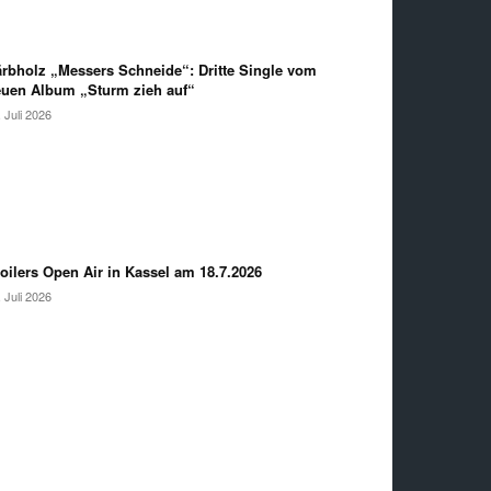
rbholz „Messers Schneide“: Dritte Single vom
uen Album „Sturm zieh auf“
. Juli 2026
oilers Open Air in Kassel am 18.7.2026
. Juli 2026