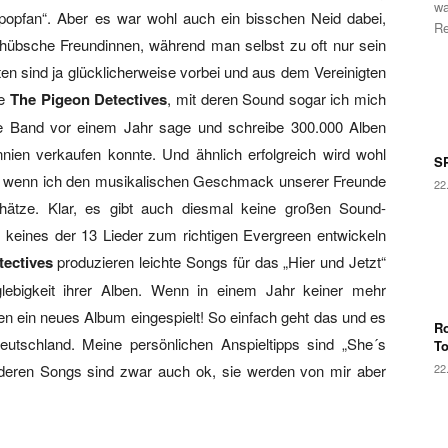
wa
itpopfan“. Aber es war wohl auch ein bisschen Neid dabei,
Re
 hübsche Freundinnen, während man selbst zu oft nur sein
ten sind ja glücklicherweise vorbei und aus dem Vereinigten
ie
The Pigeon Detectives
, mit deren Sound sogar ich mich
ie Band vor einem Jahr sage und schreibe 300.000 Alben
annien verkaufen konnte. Und ähnlich erfolgreich wird wohl
SP
, wenn ich den musikalischen Geschmack unserer Freunde
22
chätze. Klar, es gibt auch diesmal keine großen Sound-
h keines der 13 Lieder zum richtigen Evergreen entwickeln
tectives
produzieren leichte Songs für das „Hier und Jetzt“
ebigkeit ihrer Alben. Wenn in einem Jahr keiner mehr
 ein neues Album eingespielt! So einfach geht das und es
Ro
 Deutschland. Meine persönlichen Anspieltipps sind „She´s
T
nderen Songs sind zwar auch ok, sie werden von mir aber
22