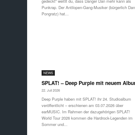
gedeckt“ weißt du, dass Danger Dan mehr kann als
Punkrap. Der Antilopen-Gang-Musiker (bürgerlich Dan
Pongratz) hat...
NEWS
SPLAT! – Deep Purple mit neuem Alb
22. Juli 2026
Deep Purple haben mit SPLAT! ihr 24. Studioalbum
veröffentlicht – erschienen am 03.07.2026 über
earMUSIC. Im Rahmen der dazugehörigen SPLAT!
World Tour 2026 kommen die Hardrock-Legenden im
Sommer und...