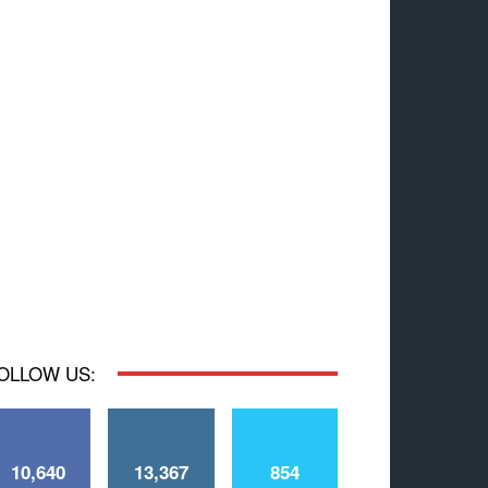
OLLOW US:
10,640
13,367
854