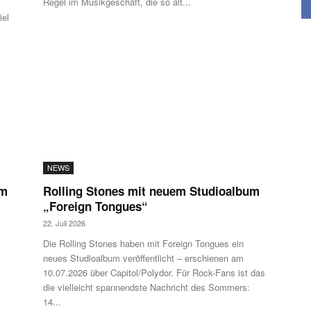
Regel im Musikgeschäft, die so alt...
iel
NEWS
um
Rolling Stones mit neuem Studioalbum
„Foreign Tongues“
22. Juli 2026
Die Rolling Stones haben mit Foreign Tongues ein
neues Studioalbum veröffentlicht – erschienen am
10.07.2026 über Capitol/Polydor. Für Rock-Fans ist das
die vielleicht spannendste Nachricht des Sommers:
14...