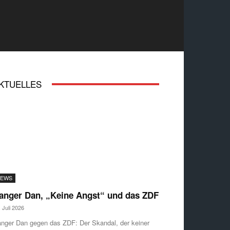
KTUELLES
EWS
anger Dan, „Keine Angst“ und das ZDF
. Juli 2026
nger Dan gegen das ZDF: Der Skandal, der keiner