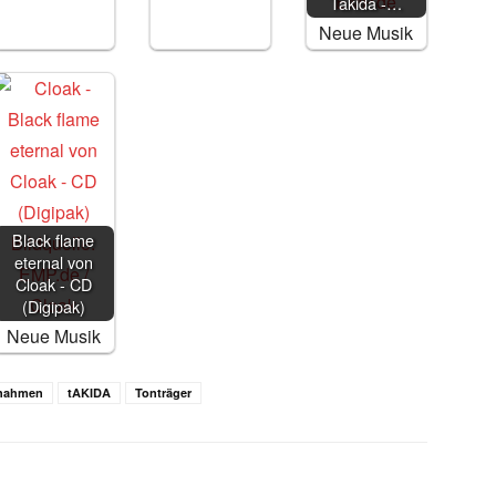
Takida -…
Neue Musik
Black flame
eternal von
Cloak - CD
(Digipak)
Neue Musik
fnahmen
tAKIDA
Tonträger
WhatsApp
Email
Telegram