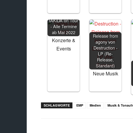
tAKiDA on Tour
- Alle Termine
ab Mai 2022
Release from
Konzerte &
agony von
Destruction -
Events
LP (Re-
Release,
Standard)
Neue Musik
SCHLAGWORTE
EMP
Medien
Musik & Tonau
Facebook
X
Teilen