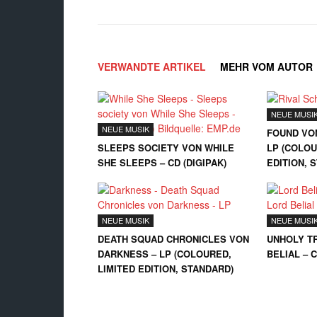
VERWANDTE ARTIKEL
MEHR VOM AUTOR
NEUE MUSI
NEUE MUSIK
FOUND VO
SLEEPS SOCIETY VON WHILE
LP (COLOU
SHE SLEEPS – CD (DIGIPAK)
EDITION, 
NEUE MUSIK
NEUE MUSI
DEATH SQUAD CHRONICLES VON
UNHOLY TR
DARKNESS – LP (COLOURED,
BELIAL – 
LIMITED EDITION, STANDARD)