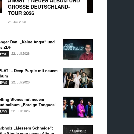
ANGST“: NEUES ALBUM UND
GROSSE DEUTSCHLAND-T
OUR 2026
25. Juli 2026
nger Dan, „Keine Angst“ und
as ZDF
22. Juli 2026
EWS
LAT! – Deep Purple mit neuem
lbum
22. Juli 2026
EWS
lling Stones mit neuem
udioalbum „Foreign Tongues“
22. Juli 2026
EWS
rbholz „Messers Schneide“:
itte Single vom neuen Album