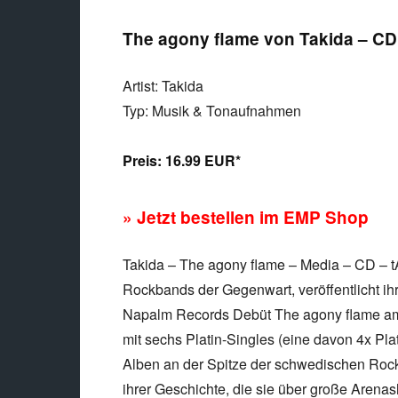
The agony flame von Takida – CD
Artist: Takida
Typ: Musik & Tonaufnahmen
Preis:
16.99 EUR*
» Jetzt bestellen im EMP Shop
Takida – The agony flame – Media – CD – t
Rockbands der Gegenwart, veröffentlicht i
Napalm Records Debüt The agony flame am
mit sechs Platin-Singles (eine davon 4x Plat
Alben an der Spitze der schwedischen Rock
ihrer Geschichte, die sie über große Arenas