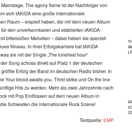
 Mainstage. The agony flame ist der Nachfolger von
em sich tAKiDA eine große internationale
gen Raum – erspielt haben, die mit dem neuen Album
 für den unverkennbaren und etablierten tAKiDA-
d bittersüßen Melodien – dabei heben sie speziell
T
ues Niveau. In ihrer Erfolgskarriere hat tAKiDA
W
L
was sie mit der Single „The loneliest hour“
 der Song schoss direkt auf Platz 1 der deutschen
 größte Erfolg der Band im deutschen Radio bisher. In
 Your blood awaits you, Third strike und On the line
ünftige Hits zu werden. Mehr als zwei Jahrzehnte nach
ock mit Pop Einflüssen auf dem neuen Album in
A
die Schweden die internationale Rock Szene!
V
C
Textquelle:
EMP