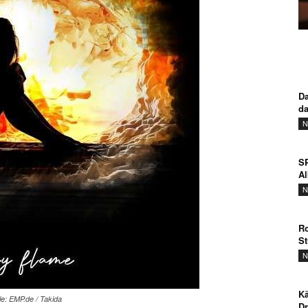
Da
d
N
SP
A
N
Ro
St
N
Kä
e: EMP.de / Takida
Dr