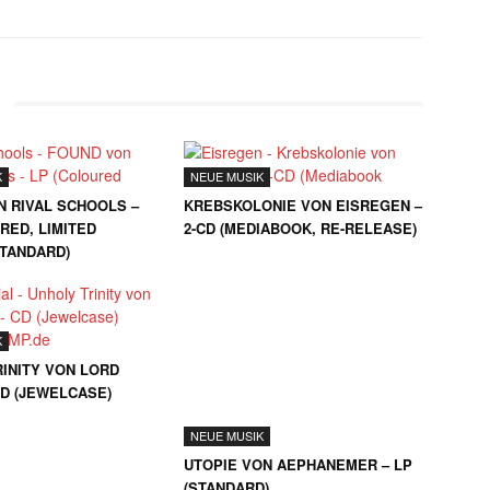
K
NEUE MUSIK
N RIVAL SCHOOLS –
KREBSKOLONIE VON EISREGEN –
RED, LIMITED
2-CD (MEDIABOOK, RE-RELEASE)
STANDARD)
K
NEUE MUSIK
INITY VON LORD
UTOPIE VON AEPHANEMER – LP
CD (JEWELCASE)
(STANDARD)