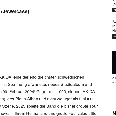
„S
N
 (Jewelcase)
Ko
in
Ha
K
AKiDA, eine der erfolgreichsten schwedischen
Ko
un
hr mit Spannung erwartetes neues Studioalbum und
 09. Februar 2024! Gegründet 1999, stehen tAKiDA
in), drei Platin-Alben und nicht weniger als fünf #1-
 Szene. 2023 spielte die Band die bisher größte Tour
N
hows in ihrem Heimatland und große Festivalauftritte