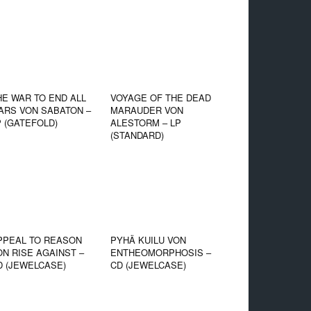
HE WAR TO END ALL
VOYAGE OF THE DEAD
ARS VON SABATON –
MARAUDER VON
P (GATEFOLD)
ALESTORM – LP
(STANDARD)
PPEAL TO REASON
PYHÄ KUILU VON
ON RISE AGAINST –
ENTHEOMORPHOSIS –
D (JEWELCASE)
CD (JEWELCASE)