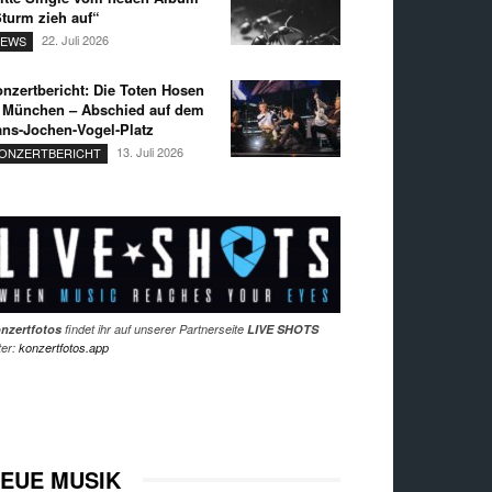
turm zieh auf“
22. Juli 2026
EWS
nzertbericht: Die Toten Hosen
 München – Abschied auf dem
ns-Jochen-Vogel-Platz
13. Juli 2026
ONZERTBERICHT
nzertfotos
findet ihr auf unserer Partnerseite
LIVE SHOTS
ter:
konzertfotos.app
EUE MUSIK