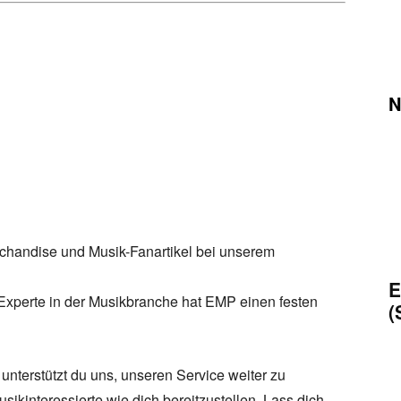
N
handise und Musik-Fanartikel bei unserem
E
Experte in der Musikbranche hat EMP einen festen
(
unterstützt du uns, unseren Service weiter zu
sikinteressierte wie dich bereitzustellen. Lass dich