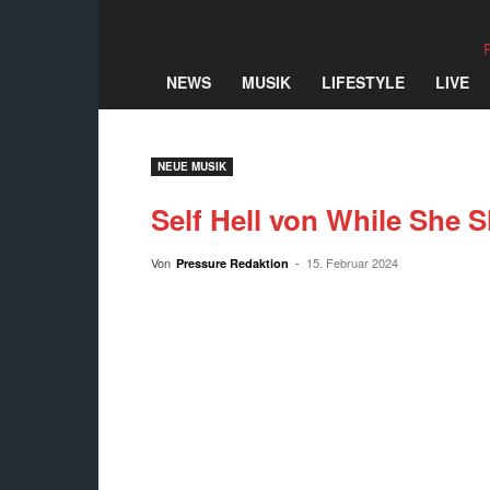
NEWS
MUSIK
LIFESTYLE
LIVE
NEUE MUSIK
Self Hell von While She 
Von
-
15. Februar 2024
Pressure Redaktion