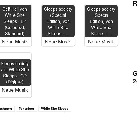
R
Self Hell von
Sleeps society
Sleeps society
While She
(Special
(Special
Sleeps - LP
Edition) von
Edition) von
(Coloured,
While She
While She
Standard)
Sleeps -…
Sleeps -…
Neue Musik
Neue Musik
Neue Musik
Sleeps society
von While She
G
Sleeps - CD
2
(Digipak)
Neue Musik
fnahmen
Tonträger
While She Sleeps
WhatsApp
Email
Telegram