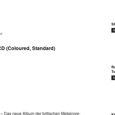
SP
N
ed
CD (Coloured, Standard)
Ro
T
N
 – Das neue Album der britischen Metalcore-
Kä