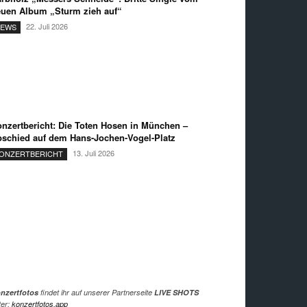
uen Album „Sturm zieh auf“
22. Juli 2026
EWS
nzertbericht: Die Toten Hosen in München –
schied auf dem Hans-Jochen-Vogel-Platz
13. Juli 2026
ONZERTBERICHT
nzertfotos
findet ihr auf unserer Partnerseite
LIVE SHOTS
ter:
konzertfotos.app