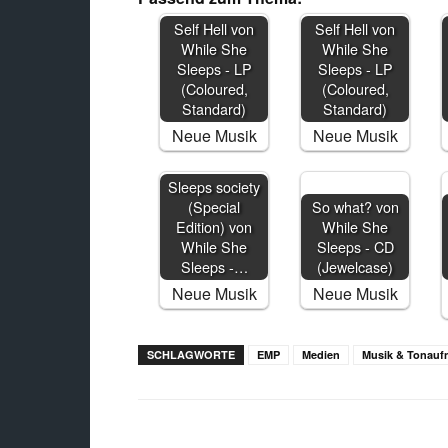
Self Hell von
Self Hell von
While She
While She
Sleeps - LP
Sleeps - LP
(Coloured,
(Coloured,
Standard)
Standard)
Neue Musik
Neue Musik
Sleeps society
(Special
So what? von
Edition) von
While She
While She
Sleeps - CD
Sleeps -…
(Jewelcase)
Neue Musik
Neue Musik
SCHLAGWORTE
EMP
Medien
Musik & Tonau
Facebook
X
Teilen