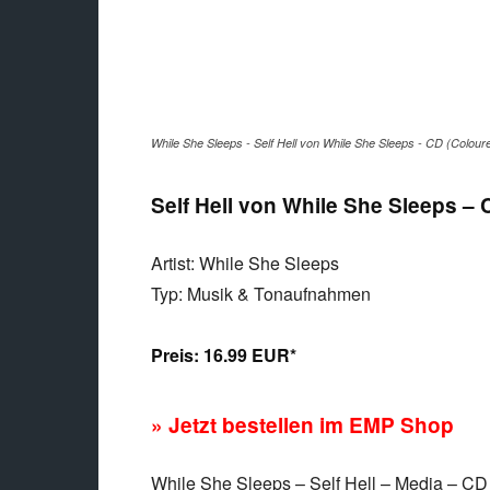
While She Sleeps - Self Hell von While She Sleeps - CD (Colour
Self Hell von While She Sleeps – 
Artist: While She Sleeps
Typ: Musik & Tonaufnahmen
Preis:
16.99 EUR*
» Jetzt bestellen im EMP Shop
While She Sleeps – Self Hell – Media – CD