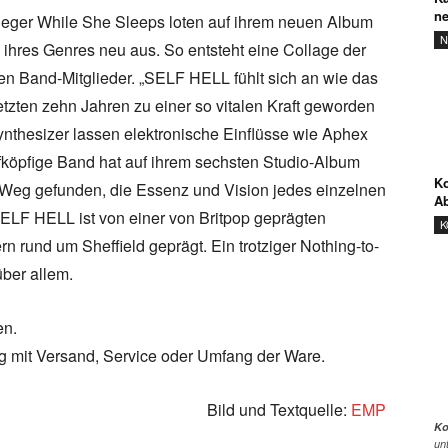
ne
flieger While She Sleeps loten auf ihrem neuen Album
N
hres Genres neu aus. So entsteht eine Collage der
en Band-Mitglieder. „SELF HELL fühlt sich an wie das
etzten zehn Jahren zu einer so vitalen Kraft geworden
 Synthesizer lassen elektronische Einflüsse wie Aphex
fköpfige Band hat auf ihrem sechsten Studio-Album
Ko
n Weg gefunden, die Essenz und Vision jedes einzelnen
Ab
ELF HELL ist von einer von Britpop geprägten
K
 rund um Sheffield geprägt. Ein trotziger Nothing-to-
über allem.
en.
ng mit Versand, Service oder Umfang der Ware.
Bild und Textquelle:
EMP
Ko
un