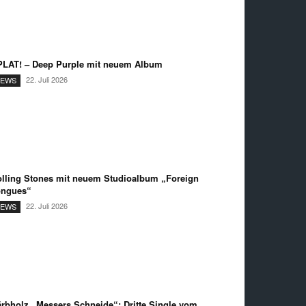
LAT! – Deep Purple mit neuem Album
22. Juli 2026
EWS
lling Stones mit neuem Studioalbum „Foreign
ongues“
22. Juli 2026
EWS
rbholz „Messers Schneide“: Dritte Single vom