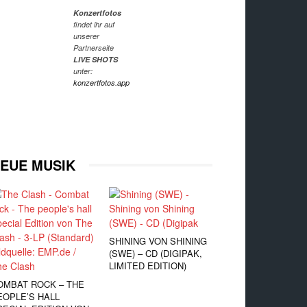
Konzertfotos
findet ihr auf
unserer
Partnerseite
LIVE SHOTS
unter:
konzertfotos.app
EUE MUSIK
SHINING VON SHINING
(SWE) – CD (DIGIPAK,
LIMITED EDITION)
OMBAT ROCK – THE
EOPLE’S HALL