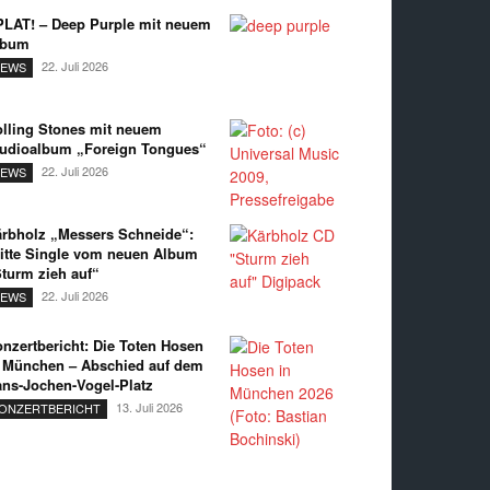
LAT! – Deep Purple mit neuem
lbum
22. Juli 2026
EWS
lling Stones mit neuem
udioalbum „Foreign Tongues“
22. Juli 2026
EWS
rbholz „Messers Schneide“:
itte Single vom neuen Album
turm zieh auf“
22. Juli 2026
EWS
nzertbericht: Die Toten Hosen
 München – Abschied auf dem
ns-Jochen-Vogel-Platz
13. Juli 2026
ONZERTBERICHT