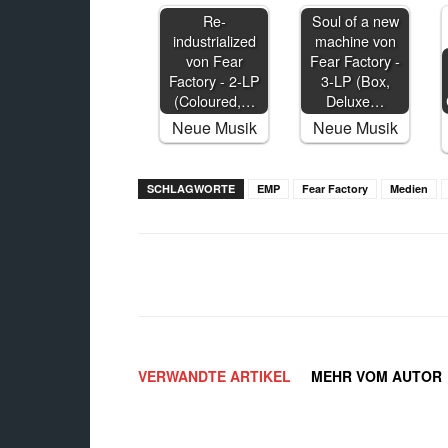
Soul of a new
machine von
Fear Factory -
Re-
3-LP (Box,
industrialized
Deluxe…
von Fear
Neue Musik
Factory - 2-LP
(Coloured,…
Neue Musik
SCHLAGWORTE
EMP
Fear Factory
Medien
Facebook
X
Teilen
VERWANDTE ARTIKEL
MEHR VOM AUTOR