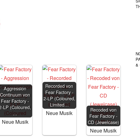
S
T
N
P
& 
Recorded von
Aggression
Fear Factory -
Continuum von
2-LP (Coloured,
Fear Factory -
Limited…
2-LP (Coloured,
Recoded von
Neue Musik
…
Fear Factory -
Neue Musik
CD (Jewelcase)
Neue Musik