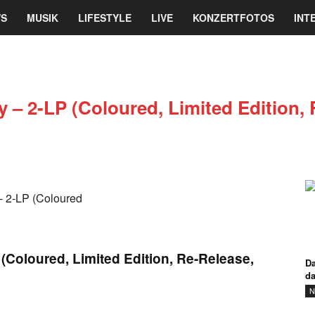
re
S
MUSIK
LIFESTYLE
LIVE
KONZERTFOTOS
INT
ine
magazin
 – 2-LP (Coloured, Limited Edition, 
(Coloured, Limited Edition, Re-Release,
Da
d
N