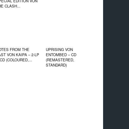
PECIAL EDITION VON
HE CLASH...
OTES FROM THE
UPRISING VON
AST VON KAIPA – 2-LP
ENTOMBED – CD
CD (COLOURED,...
(REMASTERED,
STANDARD)