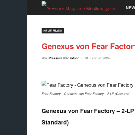
Pressu
NEW
Magaz
NEUE MUSIK
Musik
Genexus von Fear Factory
Von
-
28. Februar 2024
Pressure Redaktion
Fear Factory - Genexus von Fear Factory - 2-LP (Coloured
Genexus von Fear Factory – 2-LP 
Standard)