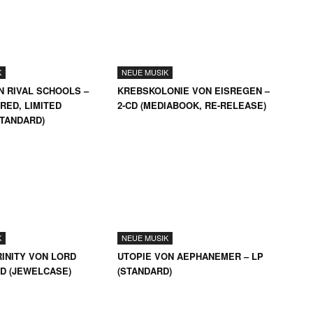
K
NEUE MUSIK
N RIVAL SCHOOLS –
KREBSKOLONIE VON EISREGEN –
RED, LIMITED
2-CD (MEDIABOOK, RE-RELEASE)
STANDARD)
K
NEUE MUSIK
INITY VON LORD
UTOPIE VON AEPHANEMER – LP
CD (JEWELCASE)
(STANDARD)