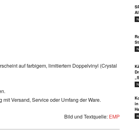
SP
A
N
Ro
St
N
cheint auf farbigem, limitiertem Doppelvinyl (Crystal
Kä
Dr
„S
N
en.
Ko
ng mit Versand, Service oder Umfang der Ware.
in
Ha
Bild und Textquelle:
EMP
K