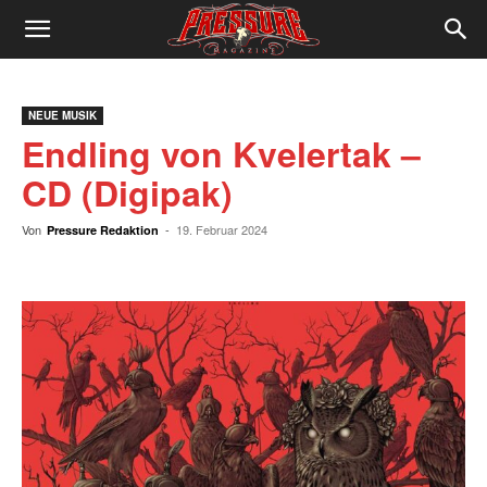
Pressure
Magazine
NEUE MUSIK
Endling von Kvelertak –
Musikmagazin
CD (Digipak)
Von
-
19. Februar 2024
Pressure Redaktion