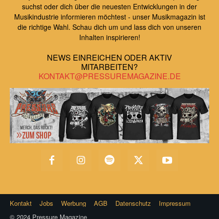
suchst oder dich über die neuesten Entwicklungen in der
Musikindustrie informieren möchtest - unser Musikmagazin ist
die richtige Wahl. Schau dich um und lass dich von unseren
Inhalten inspirieren!
NEWS EINREICHEN ODER AKTIV
MITARBEITEN?
KONTAKT@PRESSUREMAGAZINE.DE
Kontakt
Jobs
Werbung
AGB
Datenschutz
Impressum
© 2024 Pressure Magazine