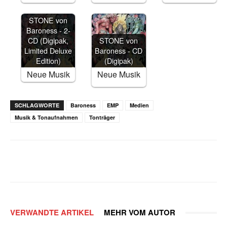
STONE von
Baroness - 2-
CD (Digipak,
STONE von
Limited Deluxe
Baroness - CD
Edition)
(Digipak)
Neue Musik
Neue Musik
SCHLAGWORTE
Baroness
EMP
Medien
Musik & Tonaufnahmen
Tonträger
Facebook
X
WhatsApp
Email
VERWANDTE ARTIKEL
MEHR VOM AUTOR