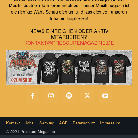
Musikindustrie informieren möchtest - unser Musikmagazin ist
die richtige Wahl. Schau dich um und lass dich von unseren
Inhalten inspirieren!
NEWS EINREICHEN ODER AKTIV
MITARBEITEN?
KONTAKT@PRESSUREMAGAZINE.DE
Kontakt
Jobs
Werbung
AGB
Datenschutz
Impressum
© 2024 Pressure Magazine