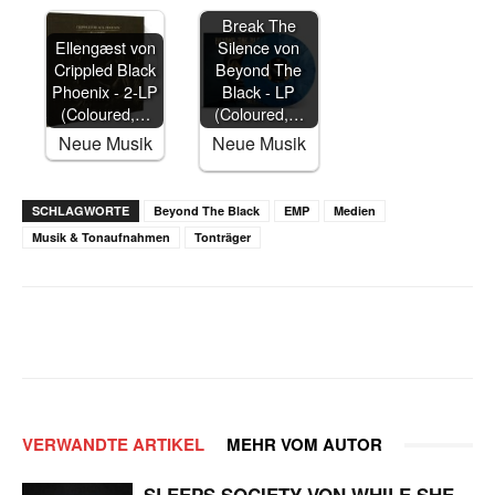
Break The
Ellengæst von
Silence von
Crippled Black
Beyond The
Phoenix - 2-LP
Black - LP
(Coloured,…
(Coloured,…
Neue Musik
Neue Musik
SCHLAGWORTE
Beyond The Black
EMP
Medien
Musik & Tonaufnahmen
Tonträger
Facebook
X
WhatsApp
Email
VERWANDTE ARTIKEL
MEHR VOM AUTOR