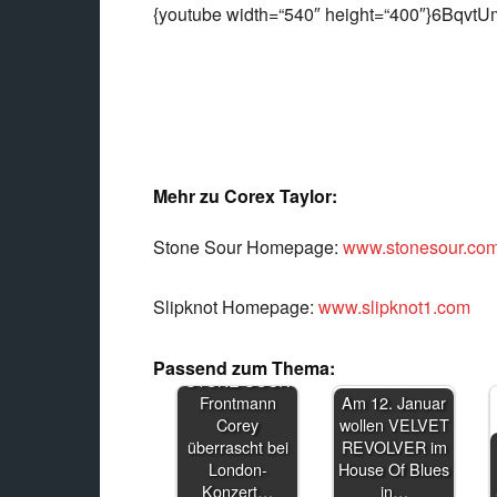
{youtube width=“540″ height=“400″}6BqvtU
Mehr zu Corex Taylor:
Stone Sour Homepage:
www.stonesour.co
Slipknot Homepage:
www.slipknot1.com
Passend zum Thema:
STONE SOUR
Frontmann
Am 12. Januar
Corey
wollen VELVET
überrascht bei
REVOLVER im
London-
House Of Blues
Konzert…
in…