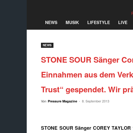
NEWS
MUSIK
LIFESTYLE
LIVE
NEWS
STONE SOUR
Sänger
Cor
Einnahmen aus dem Verka
Trust“ gespendet. Wir pr
Von
-
8. September 2013
Pressure Magazine
STONE SOUR Sänger COREY TAYLOR ver