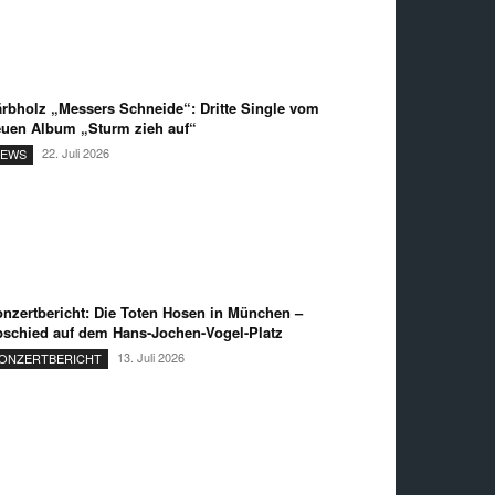
rbholz „Messers Schneide“: Dritte Single vom
uen Album „Sturm zieh auf“
22. Juli 2026
EWS
nzertbericht: Die Toten Hosen in München –
schied auf dem Hans-Jochen-Vogel-Platz
13. Juli 2026
ONZERTBERICHT