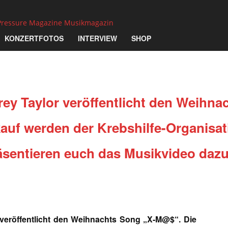
Pressure Magazine Musikmagazin
KONZERTFOTOS
INTERVIEW
SHOP
ey Taylor
veröffentlicht den Weihn
uf werden der Krebshilfe-Organisat
äsentieren euch das Musikvideo dazu
öffentlicht den Weihnachts Song „X-M@$“. Die