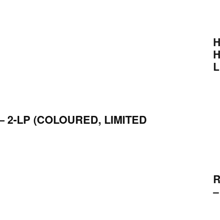
H
H
L
 2-LP (COLOURED, LIMITED
R
–