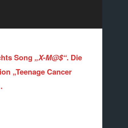
achts Song
„X-M@$“
. Die
ion „Teenage Cancer
.