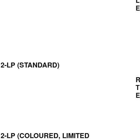
L
E
2-LP (STANDARD)
R
T
E
2-LP (COLOURED, LIMITED