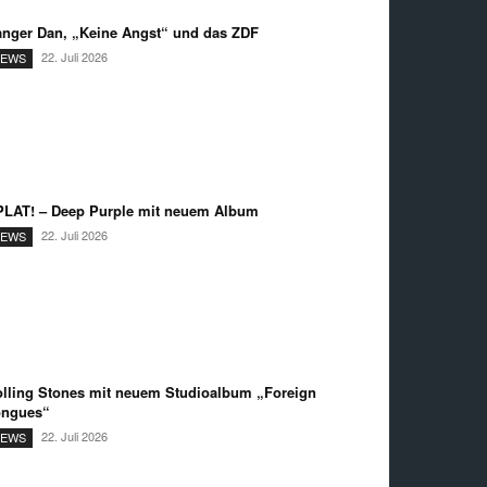
nger Dan, „Keine Angst“ und das ZDF
22. Juli 2026
EWS
LAT! – Deep Purple mit neuem Album
22. Juli 2026
EWS
lling Stones mit neuem Studioalbum „Foreign
ongues“
22. Juli 2026
EWS