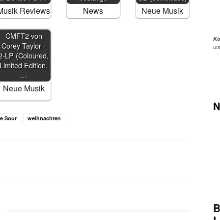
Musik Reviews
News
Neue Musik
CMFT2 von
Ko
Corey Taylor -
un
2-LP (Coloured,
Limited Edition,
…
Neue Musik
N
e Sour
weihnachten
WhatsApp
Email
Telegram
B