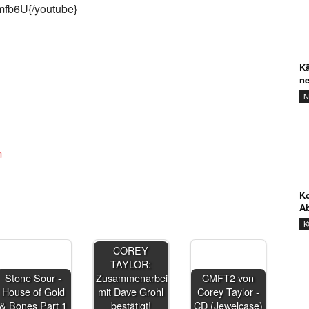
mfb6U{/youtube}
Kä
ne
N
m
Ko
Ab
K
COREY
TAYLOR:
Stone Sour -
Zusammenarbeit
CMFT2 von
House of Gold
mit Dave Grohl
Corey Taylor -
& Bones Part 1
bestätigt!
CD (Jewelcase)