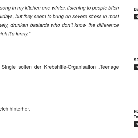
s song in my kitchen one winter, listening to people bitch
Da
olidays, but they seem to bring on severe stress in most
N
chety, drunken bastards who don’t know the difference
nk it’s funny.“
SP
ingle sollen der Krebshilfe-Organisation „Teenage
N
ich hinterher.
Ro
T
N