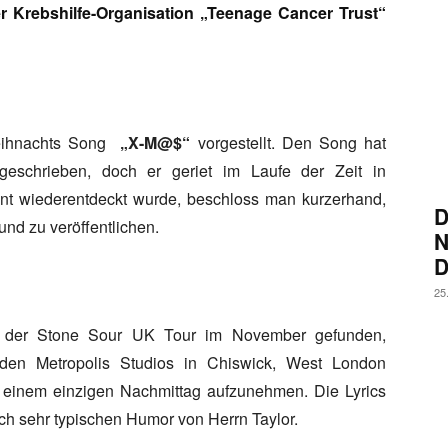
 Krebshilfe-Organisation „Teenage Cancer Trust“
ihnachts Song
„X-M@$“
vorgestellt. Den Song hat
eschrieben, doch er geriet im Laufe der Zeit in
t wiederentdeckt wurde, beschloss man kurzerhand,
D
nd zu veröffentlichen.
N
E
25
auf der Stone Sour UK Tour im November gefunden,
 den Metropolis Studios in Chiswick, West London
n einem einzigen Nachmittag aufzunehmen. Die Lyrics
och sehr typischen Humor von Herrn Taylor.