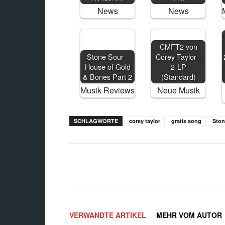
News
News
CMFT2 von
Stone Sour -
Corey Taylor -
House of Gold
2-LP
& Bones Part 2
(Standard)
Musik Reviews
Neue Musik
SCHLAGWORTE
corey taylor
gratis song
Ston
Facebook
X
Teilen
VERWANDTE ARTIKEL
MEHR VOM AUTOR