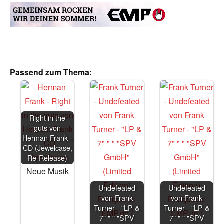
Passend zum Thema:
Right in the
guts von
Herman Frank -
CD (Jewelcase,
Re-Release)
Neue Musik
Undefeated
Undefeated
von Frank
von Frank
Turner - "LP &
Turner - "LP &
7" " " "SPV
7" " " "SPV