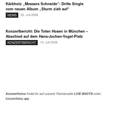
Kärbholz „Messers Schneide“: Dritte Single
vom neuen Album „Sturm zieh auf“
22. Juli 2026
NEWS
Konzertbericht: Die Toten Hosen in München –
Abschied auf dem Hans-Jochen-Vogel-Platz
13. Juli 2026
KONZERTBERICHT
Konzertfotos
findet ihr auf unserer Partnerseite
LIVE SHOTS
unter:
konzertfotos.app