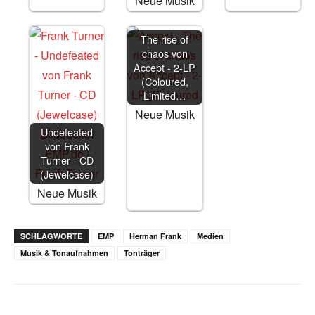
Neue Musik
The rise of
chaos von
Accept - 2-LP
(Coloured,
Limited…
Neue Musik
Undefeated
von Frank
Turner - CD
(Jewelcase)
Neue Musik
SCHLAGWORTE
EMP
Herman Frank
Medien
Musik & Tonaufnahmen
Tonträger
Facebook
X
WhatsApp
Email