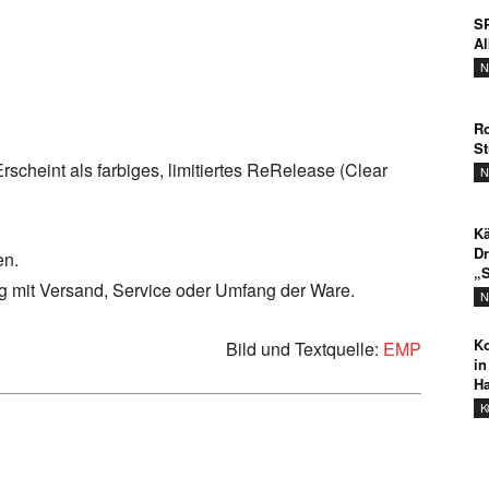
SP
A
N
Ro
St
scheint als farbiges, limitiertes ReRelease (Clear
N
Kä
Dr
en.
„S
ng mit Versand, Service oder Umfang der Ware.
N
Ko
Bild und Textquelle:
EMP
in
Ha
K