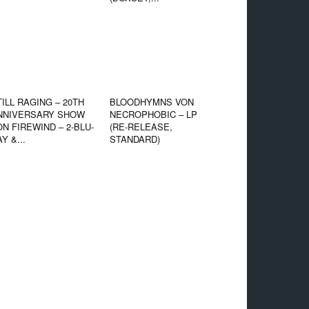
TILL RAGING – 20TH
BLOODHYMNS VON
NNIVERSARY SHOW
NECROPHOBIC – LP
ON FIREWIND – 2-BLU-
(RE-RELEASE,
Y &...
STANDARD)