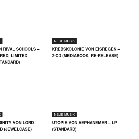
K
NEUE MUSIK
N RIVAL SCHOOLS –
KREBSKOLONIE VON EISREGEN –
RED, LIMITED
2-CD (MEDIABOOK, RE-RELEASE)
STANDARD)
K
NEUE MUSIK
INITY VON LORD
UTOPIE VON AEPHANEMER – LP
CD (JEWELCASE)
(STANDARD)