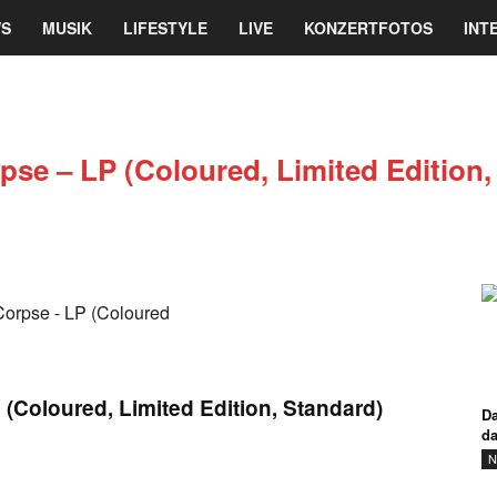
re
S
MUSIK
LIFESTYLE
LIVE
KONZERTFOTOS
INT
ine
magazin
pse – LP (Coloured, Limited Edition,
(Coloured, Limited Edition, Standard)
Da
d
N