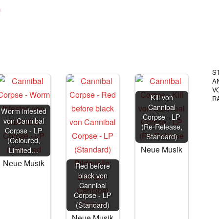
S
A
V
Kill von
RA
Cannibal
Worm infested
Corpse - LP
von Cannibal
(Re-Release,
Corpse - LP
Standard)
(Coloured,
Neue Musik
Limited…
Neue Musik
Red before
black von
Cannibal
Corpse - LP
(Standard)
Neue Musik