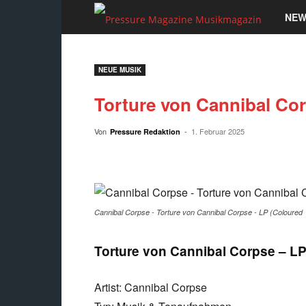
Pressu
NEW
Magaz
NEUE MUSIK
Musik
Torture von Cannibal Cor
Von
-
1. Februar 2025
Pressure Redaktion
Cannibal Corpse - Torture von Cannibal Corpse - LP (Coloured
Torture von Cannibal Corpse – LP 
Artist: Cannibal Corpse