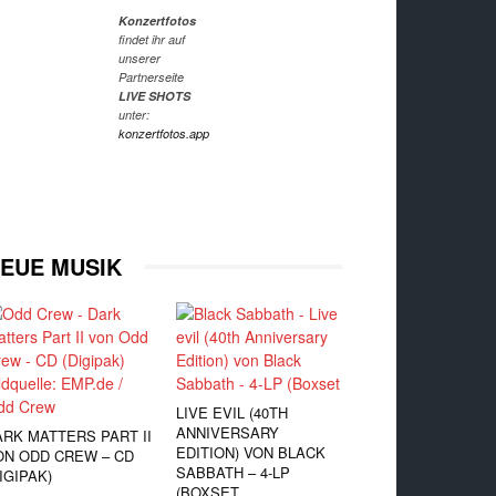
Konzertfotos
findet ihr auf
unserer
Partnerseite
LIVE SHOTS
unter:
konzertfotos.app
EUE MUSIK
LIVE EVIL (40TH
ANNIVERSARY
ARK MATTERS PART II
EDITION) VON BLACK
ON ODD CREW – CD
SABBATH – 4-LP
IGIPAK)
(BOXSET,...