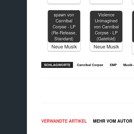
The wretched
spawn von
Violence
Cannibal
Unimagined
Corpse - LP
von Cannibal
(Re-Release,
Corpse - LP
Standard)
(Gatefold)
Neue Musik
Neue Musik
SCHLAGWORTE
Cannibal Corpse
EMP
Musik
Facebook
X
Teilen
VERWANDTE ARTIKEL
MEHR VOM AUTOR