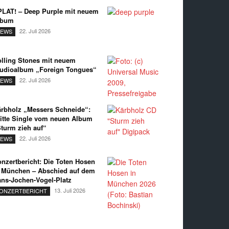
LAT! – Deep Purple mit neuem
lbum
22. Juli 2026
EWS
lling Stones mit neuem
udioalbum „Foreign Tongues“
22. Juli 2026
EWS
rbholz „Messers Schneide“:
itte Single vom neuen Album
turm zieh auf“
22. Juli 2026
EWS
nzertbericht: Die Toten Hosen
 München – Abschied auf dem
ns-Jochen-Vogel-Platz
13. Juli 2026
ONZERTBERICHT