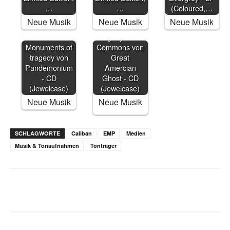
…
…
(Coloured,…
Neue Musik
Neue Musik
Neue Musik
Tragedy of the
Monuments of
Commons von
tragedy von
Great
Pandemonium
Amercian
- CD
Ghost - CD
(Jewelcase)
(Jewelcase)
Neue Musik
Neue Musik
SCHLAGWORTE
Caliban
EMP
Medien
Musik & Tonaufnahmen
Tonträger
Facebook
X
WhatsApp
Email