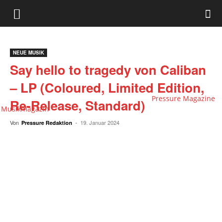
NEUE MUSIK
Say hello to tragedy von Caliban
– LP (Coloured, Limited Edition,
Pressure Magazine
Re-Release, Standard)
Musikmagazin
Von
-
19. Januar 2024
Pressure Redaktion