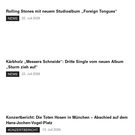
Rolling Stones mit neuem Studioalbum „Foreign Tongues“
22. Juli 2026
NEWS
Kärbholz „Messers Schneide“: Dritte Single vom neuen Album
„Sturm zieh auf“
22. Juli 2026
NEWS
Konzertbericht: Die Toten Hosen in München – Abschied auf dem
Hans-Jochen-Vogel-Platz
13. Juli 2026
KONZERTBERICHT