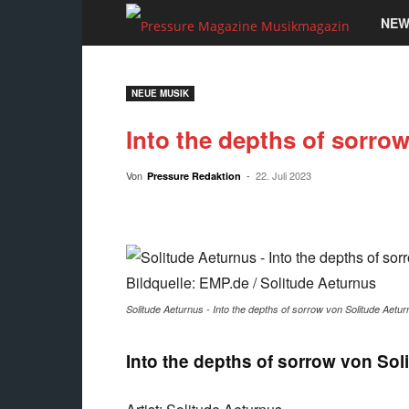
Pressu
NEW
Magaz
NEUE MUSIK
Musik
Into the depths of sorrow
Von
-
22. Juli 2023
Pressure Redaktion
Solitude Aeturnus - Into the depths of sorrow von Solitude Aeturn
Into the depths of sorrow von Sol