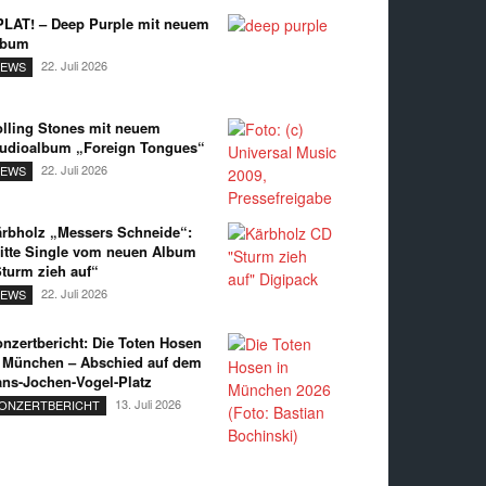
LAT! – Deep Purple mit neuem
lbum
22. Juli 2026
EWS
lling Stones mit neuem
udioalbum „Foreign Tongues“
22. Juli 2026
EWS
rbholz „Messers Schneide“:
itte Single vom neuen Album
turm zieh auf“
22. Juli 2026
EWS
nzertbericht: Die Toten Hosen
 München – Abschied auf dem
ns-Jochen-Vogel-Platz
13. Juli 2026
ONZERTBERICHT