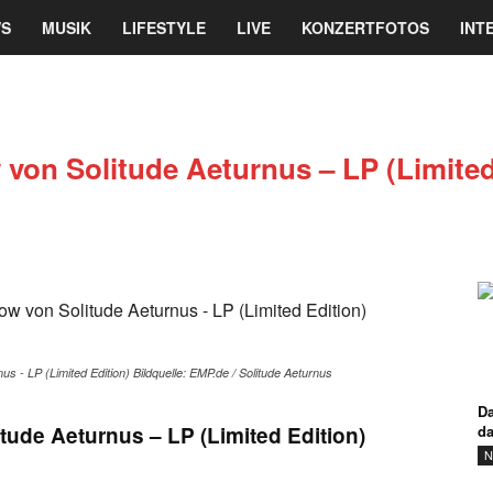
re
S
MUSIK
LIFESTYLE
LIVE
KONZERTFOTOS
INT
ine
magazin
 von Solitude Aeturnus – LP (Limited
us - LP (Limited Edition) Bildquelle: EMP.de / Solitude Aeturnus
Da
itude Aeturnus – LP (Limited Edition)
d
N