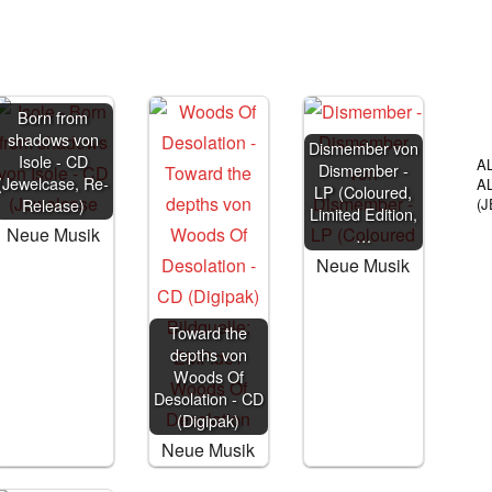
Born from
shadows von
Dismember von
Isole - CD
A
Dismember -
(Jewelcase, Re-
A
LP (Coloured,
Release)
(
Limited Edition,
Neue Musik
…
Neue Musik
Toward the
depths von
Woods Of
Desolation - CD
(Digipak)
Neue Musik