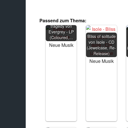
Solitude,
Passend zum Thema:
dominance,
tragedy von
Evergrey - LP
Bliss of solitude
(Coloured,…
von Isole - CD
Neue Musik
(Jewelcase, Re-
Release)
Neue Musik