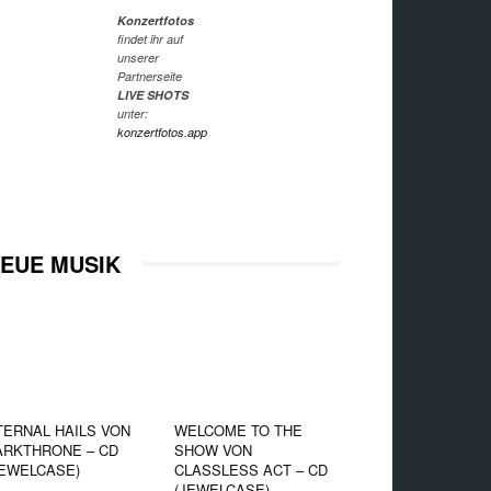
Konzertfotos
findet ihr auf
unserer
Partnerseite
LIVE SHOTS
unter:
konzertfotos.app
EUE MUSIK
TERNAL HAILS VON
WELCOME TO THE
ARKTHRONE – CD
SHOW VON
JEWELCASE)
CLASSLESS ACT – CD
(JEWELCASE)