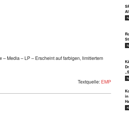
SP
A
N
Ro
St
N
w – Media – LP – Erscheint auf farbigen, limitiertem
Kä
Dr
„S
N
Textquelle:
EMP
Ko
in
Ha
K