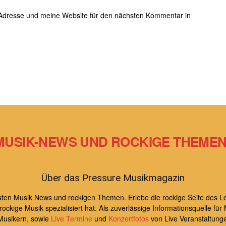
MUSIK-NEWS UND ROCKIGE THEMEN 
Über das Pressure Musikmagazin
uesten Musik News und rockigen Themen. Erlebe die rockige Seite de
kige Musik spezialisiert hat. Als zuverlässige Informationsquelle für 
Musikern, sowie
Live Termine
und
Konzertfotos
von Live Veranstaltung
Musik Alben
, Games und Büchern, angesagten Musikvideos und Lifest
s, Entertainment und Lifestyle nach deinem 