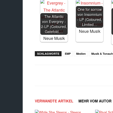
One for sorrow
von Insomnium
The Atlantic
- LP (Coloured,
von Evergrey -
Limited…
2-LP (Coloured,
Neue Musik
Gatefold,…
Neue Musik
SCHLAGWORTE
EMP
Medien
Musik & Tonau
Facebook
X
Teilen
VERWANDTE ARTIKEL
MEHR VOM AUTOR