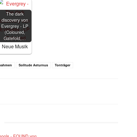
The dark
discovery von
Evergrey - LP
(Coloured,
Gatefold,…
Neue Musik
fnahmen
Solitude Aeturnus
Tonträger
WhatsApp
Email
Telegram