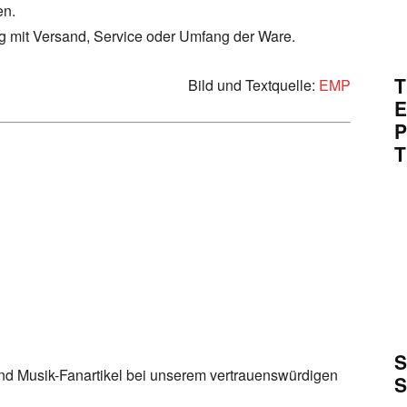
en.
ng mit Versand, Service oder Umfang der Ware.
T
Bild und Textquelle:
EMP
E
P
T
S
d Musik-Fanartikel bei unserem vertrauenswürdigen
S