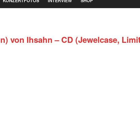
KONZERTFOTOS
INTERVIEW
SHOP
on) von Ihsahn – CD (Jewelcase, Limi