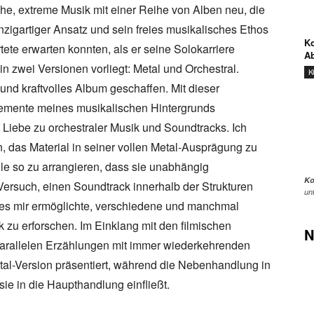
he, extreme Musik mit einer Reihe von Alben neu, die
nzigartiger Ansatz und sein freies musikalisches Ethos
Ko
ete erwarten konnten, als er seine Solokarriere
Ab
in zwei Versionen vorliegt: Metal und Orchestral.
K
 und kraftvolles Album geschaffen. Mit dieser
nelemente meines musikalischen Hintergrunds
Liebe zu orchestraler Musik und Soundtracks. Ich
, das Material in seiner vollen Metal-Ausprägung zu
ile so zu arrangieren, dass sie unabhängig
Ko
 Versuch, einen Soundtrack innerhalb der Strukturen
un
 es mir ermöglichte, verschiedene und manchmal
 zu erforschen. Im Einklang mit den filmischen
N
 parallelen Erzählungen mit immer wiederkehrenden
al-Version präsentiert, während die Nebenhandlung in
sie in die Haupthandlung einfließt.