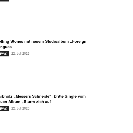
lling Stones mit neuem Studioalbum „Foreign
ongues“
22. Juli 2026
EWS
rbholz „Messers Schneide“: Dritte Single vom
uen Album „Sturm zieh auf“
22. Juli 2026
EWS