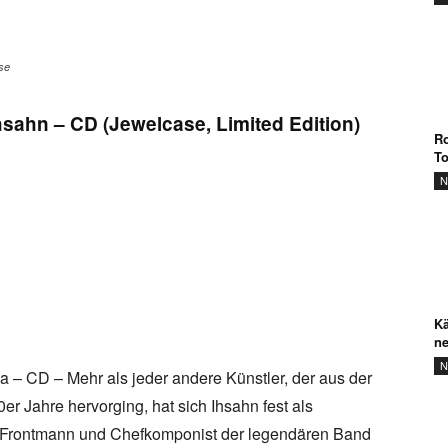
se
hsahn – CD (Jewelcase, Limited Edition)
Ro
T
N
Kä
ne
N
a – CD – Mehr als jeder andere Künstler, der aus der
er Jahre hervorging, hat sich Ihsahn fest als
ls Frontmann und Chefkomponist der legendären Band