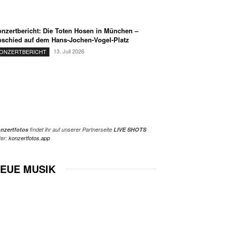
nzertbericht: Die Toten Hosen in München –
schied auf dem Hans-Jochen-Vogel-Platz
13. Juli 2026
ONZERTBERICHT
nzertfotos
findet ihr auf unserer Partnerseite
LIVE SHOTS
ter:
konzertfotos.app
EUE MUSIK