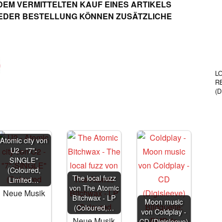
DEM VERMITTELTEN KAUF EINES ARTIKELS
 JEDER BESTELLUNG KÖNNEN ZUSÄTZLICHE
L
R
(
Atomic city von
U2 - "7"-
SINGLE"
(Coloured,
The local fuzz
Limited…
von The Atomic
Neue Musik
Bitchwax - LP
Moon music
(Coloured,…
von Coldplay -
Neue Musik
CD (Digisleeve)