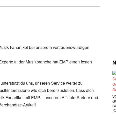
sik-Fanartikel bei unserem vertrauenswürdigen
N
Experte in der Musikbranche hat EMP einen festen
unterstützt du uns, unseren Service weiter zu
sikinteressierte wie dich bereitzustellen. Lass dich
V
sik-Fanartikel mit EMP – unserem Affiliate-Partner und
G
Merchandise-Artikel!
G
(C