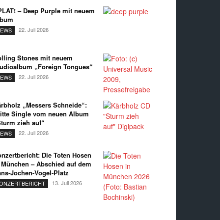
LAT! – Deep Purple mit neuem
lbum
22. Juli 2026
EWS
lling Stones mit neuem
udioalbum „Foreign Tongues“
22. Juli 2026
EWS
rbholz „Messers Schneide“:
itte Single vom neuen Album
turm zieh auf“
22. Juli 2026
EWS
nzertbericht: Die Toten Hosen
 München – Abschied auf dem
ns-Jochen-Vogel-Platz
13. Juli 2026
ONZERTBERICHT