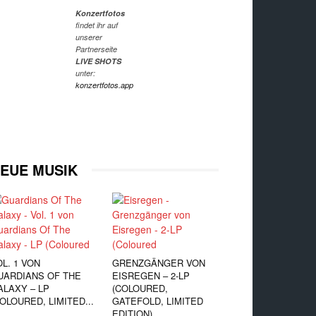
Konzertfotos
findet ihr auf
unserer
Partnerseite
LIVE SHOTS
unter:
konzertfotos.app
EUE MUSIK
OL. 1 VON
GRENZGÄNGER VON
UARDIANS OF THE
EISREGEN – 2-LP
ALAXY – LP
(COLOURED,
OLOURED, LIMITED...
GATEFOLD, LIMITED
EDITION)