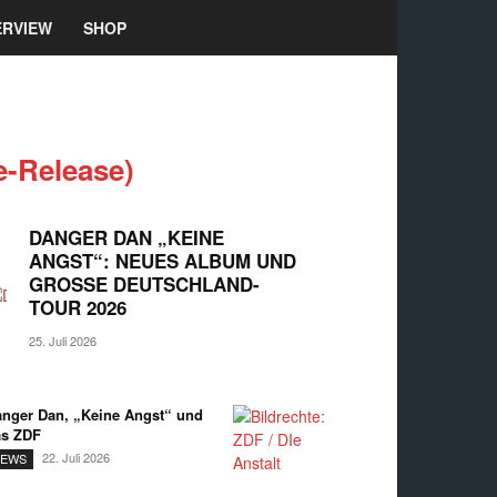
ERVIEW
SHOP
e-Release)
DANGER DAN „KEINE
ANGST“: NEUES ALBUM UND
GROSSE DEUTSCHLAND-T
OUR 2026
25. Juli 2026
nger Dan, „Keine Angst“ und
as ZDF
22. Juli 2026
EWS