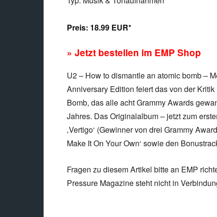
Typ: Musik & Tonaufnahmen
Preis:
18.99 EUR*
» Jetzt bestellen im EMP Shop
U2 – How to dismantle an atomic bomb – M
Anniversary Edition feiert das von der Kri
Bomb, das alle acht Grammy Awards gewann,
Jahres. Das Originalalbum – jetzt zum erste
‚Vertigo‘ (Gewinner von drei Grammy Awards
Make It On Your Own‘ sowie den Bonustrack
Fragen zu diesem Artikel bitte an EMP richt
Pressure Magazine steht nicht in Verbindu