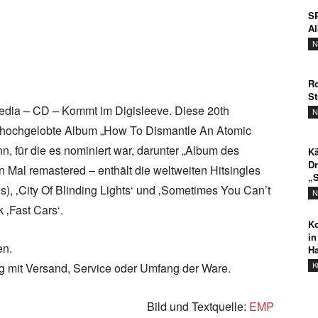
SP
A
N
Ro
St
edia – CD – Kommt im Digisleeve. Diese 20th
N
tik hochgelobte Album „How To Dismantle An Atomic
 für die es nominiert war, darunter „Album des
Kä
Dr
n Mal remastered – enthält die weltweiten Hitsingles
„S
), ‚City Of Blinding Lights‘ und ‚Sometimes You Can’t
N
 ‚Fast Cars‘.
Ko
in
en.
Ha
K
ng mit Versand, Service oder Umfang der Ware.
Bild und Textquelle:
EMP