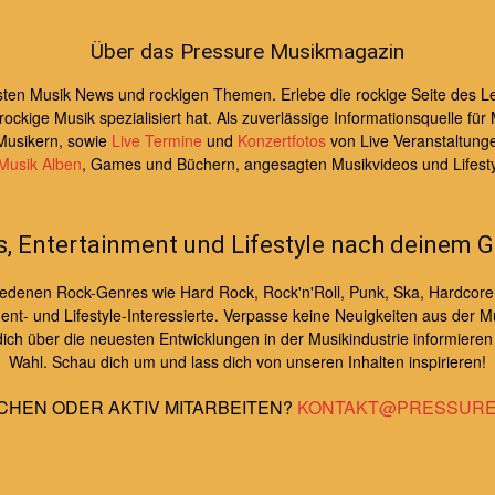
Über das Pressure Musikmagazin
uesten Musik News und rockigen Themen. Erlebe die rockige Seite de
kige Musik spezialisiert hat. Als zuverlässige Informationsquelle für 
Musikern, sowie
Live Termine
und
Konzertfotos
von Live Veranstaltung
Musik Alben
, Games und Büchern, angesagten Musikvideos und Lifest
s, Entertainment und Lifestyle nach deinem 
schiedenen Rock-Genres wie Hard Rock, Rock'n'Roll, Punk, Ska, Hardcor
nt- und Lifestyle-Interessierte. Verpasse keine Neuigkeiten aus der Mu
h über die neuesten Entwicklungen in der Musikindustrie informieren m
Wahl. Schau dich um und lass dich von unseren Inhalten inspirieren!
CHEN ODER AKTIV MITARBEITEN?
KONTAKT@PRESSURE