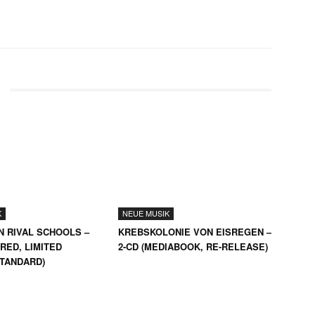
WhatsApp
Email
Telegram
K
NEUE MUSIK
N RIVAL SCHOOLS –
KREBSKOLONIE VON EISREGEN –
RED, LIMITED
2-CD (MEDIABOOK, RE-RELEASE)
STANDARD)