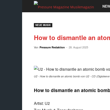
Pressu
NEW
Magaz
NEUE MUSIK
Musik
How to dismantle an ato
Von
-
28. August 2025
Pressure Redaktion
U2 - How to dismantle an atomic bomb von U2 - CD (Digisleeve
How to dismantle an atomic bomb
Artist: U2