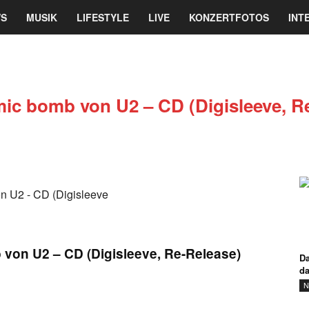
re
S
MUSIK
LIFESTYLE
LIVE
KONZERTFOTOS
INT
ine
magazin
mic bomb von U2 – CD (Digisleeve, R
 von U2 – CD (Digisleeve, Re-Release)
Da
d
N