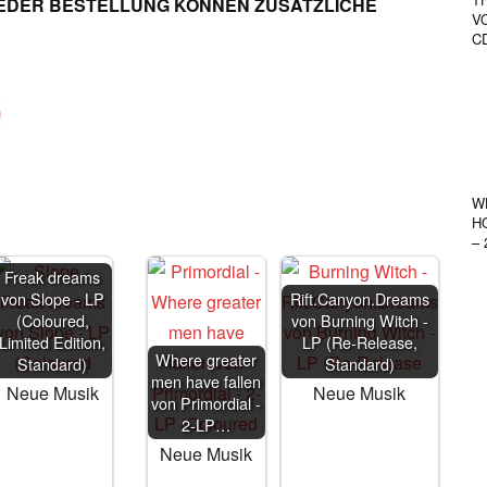
 JEDER BESTELLUNG KÖNNEN ZUSÄTZLICHE
V
CD
W
H
–
Freak dreams
von Slope - LP
Rift.Canyon.Dreams
(Coloured,
von Burning Witch -
Limited Edition,
LP (Re-Release,
Where greater
Standard)
Standard)
men have fallen
Neue Musik
Neue Musik
von Primordial -
2-LP…
Neue Musik