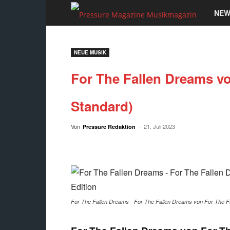
Pressu
NEW
Magaz
NEUE MUSIK
Musik
For The Fallen Dreams vo
Standard)
Von
-
21. Juli 2023
Pressure Redaktion
For The Fallen Dreams - For The Fallen Dreams von For The Fal