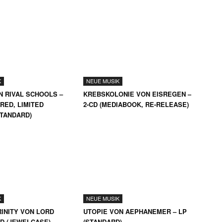
K
NEUE MUSIK
N RIVAL SCHOOLS –
KREBSKOLONIE VON EISREGEN –
RED, LIMITED
2-CD (MEDIABOOK, RE-RELEASE)
STANDARD)
K
NEUE MUSIK
INITY VON LORD
UTOPIE VON AEPHANEMER – LP
CD (JEWELCASE)
(STANDARD)