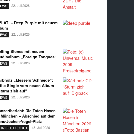
22. Juli 2026
EWS
LAT! – Deep Purple mit neuem
lbum
22. Juli 2026
EWS
lling Stones mit neuem
udioalbum „Foreign Tongues“
22. Juli 2026
EWS
rbholz „Messers Schneide“:
itte Single vom neuen Album
turm zieh auf“
22. Juli 2026
EWS
nzertbericht: Die Toten Hosen
 München – Abschied auf dem
ns-Jochen-Vogel-Platz
13. Juli 2026
ONZERTBERICHT