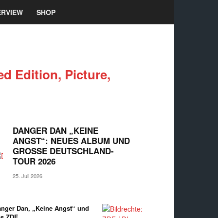
ERVIEW
SHOP
d Edition, Picture,
DANGER DAN „KEINE
ANGST“: NEUES ALBUM UND
GROSSE DEUTSCHLAND-T
OUR 2026
25. Juli 2026
nger Dan, „Keine Angst“ und
as ZDF