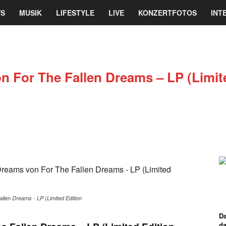
re
S
MUSIK
LIFESTYLE
LIVE
KONZERTFOTOS
INT
ine
magazin
n For The Fallen Dreams – LP (Limite
len Dreams - LP (Limited Edition
Da
d