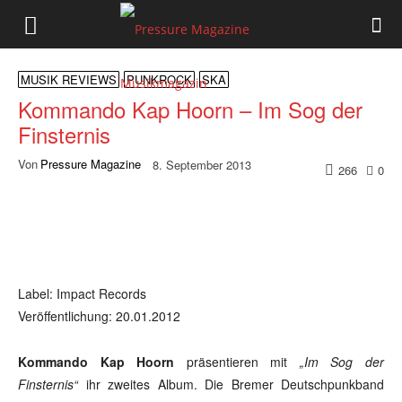
Pressure
Magazine
MUSIK REVIEWS
PUNKROCK
SKA
Kommando Kap Hoorn – Im Sog der
Finsternis
Musikmagazin
Von
Pressure Magazine
8. September 2013
266
0
Label: Impact Records
Veröffentlichung: 20.01.2012
Kommando Kap Hoorn
präsentieren mit
„Im Sog der
Finsternis“
ihr zweites Album. Die Bremer Deutschpunkband