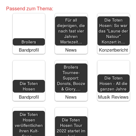
Passend zum Thema:
Für all
Die Toten
diejenigen, die
Hosen: So war
nach fast vier
das "Laune der
Jahren
Natour"
Broilers
Wartezeit…
Konzert in…
Bandprofil
News
Konzertbericht
Broilers
Tournee-
Support:
Die Toten
Die Toten
Donots, Booze
Hosen - All die
Hosen
& Glory,…
ganzen Jahre
Bandprofil
News
Musik Reviews
Die Toten
Hosen
Die Toten
veröffentlichen
Hosen Tour
ihren Kult-
2022 startet im