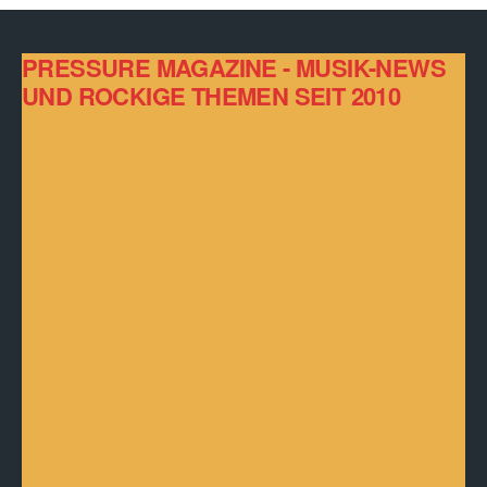
PRESSURE MAGAZINE - MUSIK-NEWS
UND ROCKIGE THEMEN SEIT 2010
Über das Pressure Musikmagazin
Seit 2010 versorgen wir Musikfans mit den neuesten Musik
News und rockigen Themen. Erlebe die rockige Seite des
Lebens mit dem Online-Musikmagazin PRESSURE MAGAZINE,
das sich auf Hard Rock, Rock und rockige Musik spezialisiert
hat. Als zuverlässige Informationsquelle für Musikfans bieten wir
immer aktuelle Nachrichten und interessante Geschichten von
Bands und Musikern, sowie
Live Termine
und
Konzertfotos
von
Live Veranstaltungen. Bleibe auf dem Laufenden mit
Bewertungen von neuen
Musik Alben
, Games und Büchern,
angesagten Musikvideos und Lifestyle-Themen.