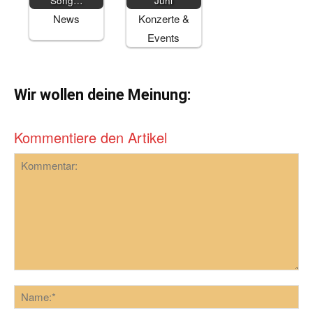
Song…
Juni
News
Konzerte &
Events
Wir wollen deine Meinung:
Kommentiere den Artikel
Kommentar:
Na