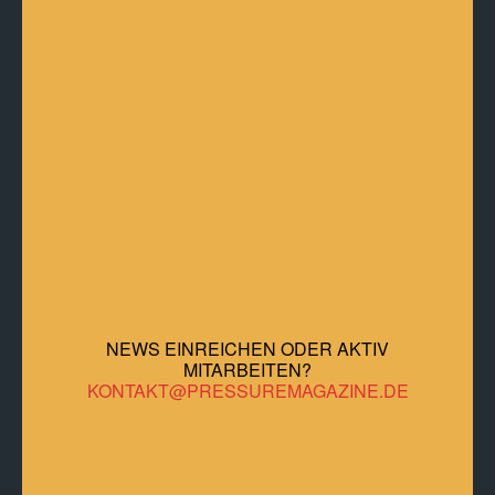
Kulturnews, Entertainment und Lifestyle
nach deinem Geschmack!
Mit dem klaren Ziel, den 'Way of Life' der verschiedenen Rock-
Genres wie Hard Rock, Rock'n'Roll, Punk, Ska, Hardcore und
Heavy Metal unter einem Dach zu vereinen, bieten wir eine
Fülle an Themen für Entertainment- und Lifestyle-Interessierte.
Verpasse keine Neuigkeiten aus der Musik-, Kultur- und
Lifestyle-Branche. Egal, ob du nach neuen Musikempfehlungen
suchst oder dich über die neuesten Entwicklungen in der
Musikindustrie informieren möchtest - unser Musikmagazin ist
die richtige Wahl. Schau dich um und lass dich von unseren
Inhalten inspirieren!
NEWS EINREICHEN ODER AKTIV
MITARBEITEN?
KONTAKT@PRESSUREMAGAZINE.DE